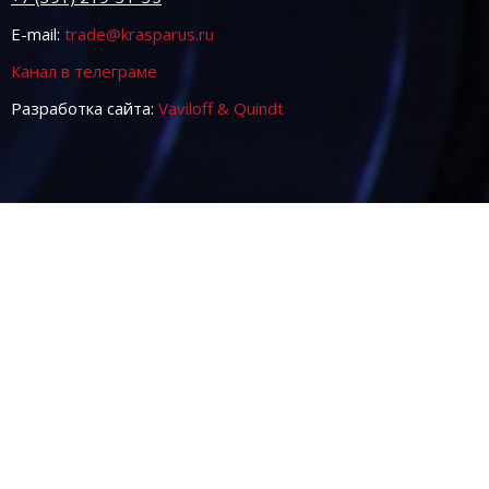
E-mail:
trade@krasparus.ru
Канал в телеграме
Разработка сайта:
Vaviloff & Quindt