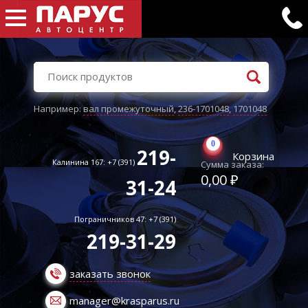
Например:
вал промежуточный
,
236-1701048
,
1701048
0
219-
Корзина
Калинина 167: +7 (391)
Сумма заказа:
0,00 ₽
31-24
Пограничников 47: +7 (391)
219-31-29
заказать звонок
manager@krasparus.ru