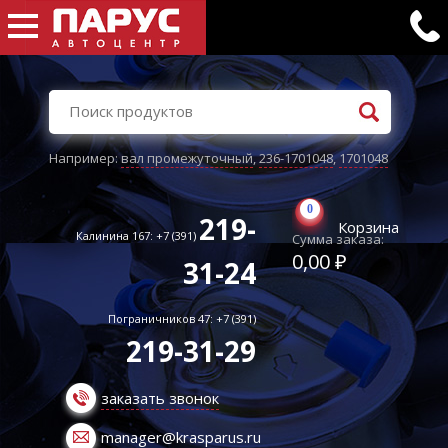
Например:
вал промежуточный
,
236-1701048
,
1701048
0
219-
Корзина
Калинина 167: +7 (391)
Сумма заказа:
0,00 ₽
31-24
Пограничников 47: +7 (391)
219-31-29
заказать звонок
manager@krasparus.ru