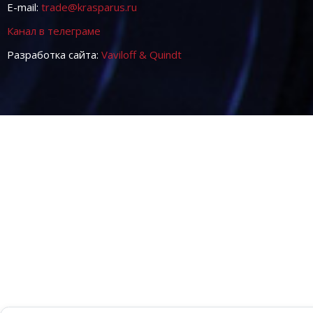
E-mail:
trade@krasparus.ru
Канал в телеграме
Разработка сайта:
Vaviloff & Quindt