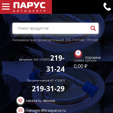
Например:
вал промежуточный
,
236-1701048
,
1701048
0
219-
Корзина
Калинина 167: +7 (391)
Сумма заказа:
0,00 ₽
31-24
Пограничников 47: +7 (391)
219-31-29
заказать звонок
manager@krasparus.ru