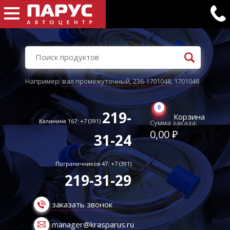
Например:
вал промежуточный
,
236-1701048
,
1701048
0
219-
Корзина
Калинина 167: +7 (391)
Сумма заказа:
0,00 ₽
31-24
Пограничников 47: +7 (391)
219-31-29
заказать звонок
manager@krasparus.ru