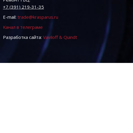
+7 (391) 219-31-35
E-mail:
trade@krasparus.ru
Канал в телеграме
Разработка сайта:
Vaviloff & Quindt