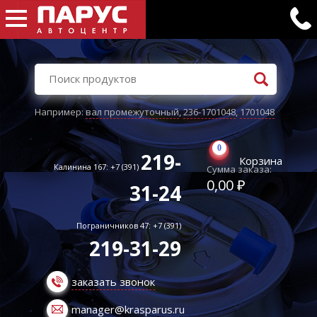
Например:
вал промежуточный
,
236-1701048
,
1701048
0
219-
Корзина
Калинина 167: +7 (391)
Сумма заказа:
0,00 ₽
31-24
Пограничников 47: +7 (391)
219-31-29
заказать звонок
manager@krasparus.ru