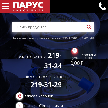
Например:
вал промежуточный
,
236-1701048
,
1701048
0
219-
Корзина
Калинина 167: +7 (391)
Сумма заказа:
0,00 ₽
31-24
Пограничников 47: +7 (391)
219-31-29
заказать звонок
manager@krasparus.ru