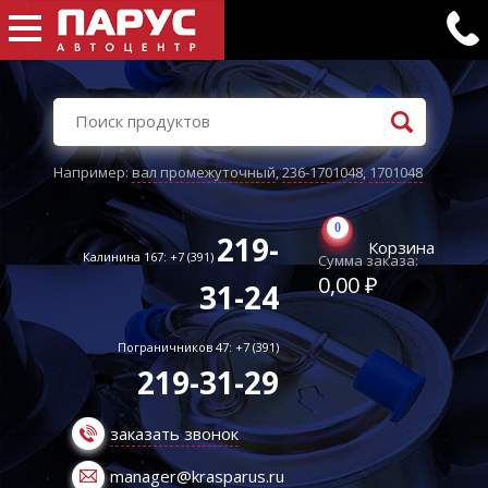
Например:
вал промежуточный
,
236-1701048
,
1701048
0
219-
Корзина
Калинина 167: +7 (391)
Сумма заказа:
0,00 ₽
31-24
Пограничников 47: +7 (391)
219-31-29
заказать звонок
manager@krasparus.ru