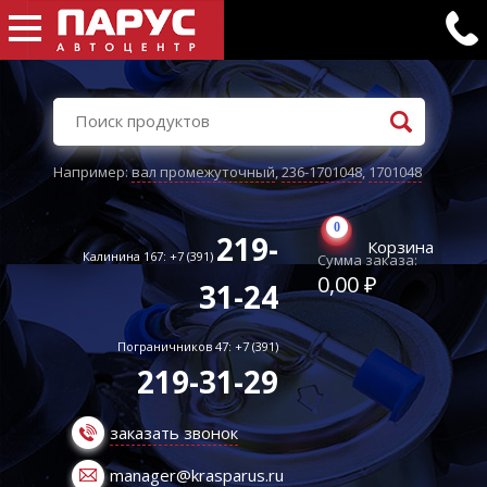
Например:
вал промежуточный
,
236-1701048
,
1701048
0
219-
Корзина
Калинина 167: +7 (391)
Сумма заказа:
0,00 ₽
31-24
Пограничников 47: +7 (391)
219-31-29
заказать звонок
manager@krasparus.ru