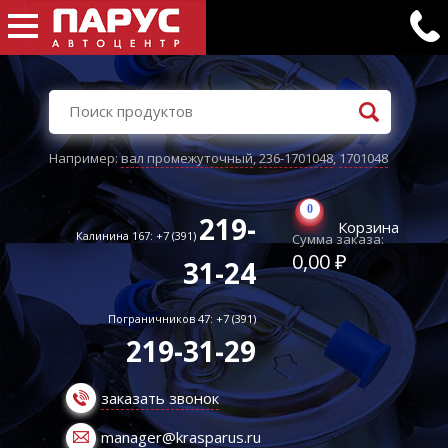
Например:
вал промежуточный
,
236-1701048
,
1701048
0
219-
Корзина
Калинина 167: +7 (391)
Сумма заказа:
0,00 ₽
31-24
Пограничников 47: +7 (391)
219-31-29
заказать звонок
manager@krasparus.ru