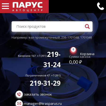
Например:
вал промежуточный
,
236-1701048
,
1701048
0
219-
Корзина
Калинина 167: +7 (391)
Сумма заказа:
0,00 ₽
31-24
Пограничников 47: +7 (391)
219-31-29
заказать звонок
manager@krasparus.ru