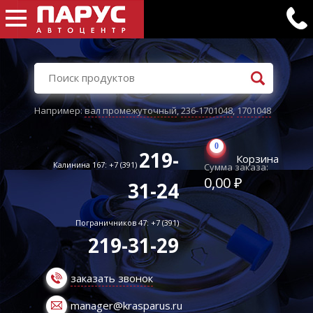
Например:
вал промежуточный
,
236-1701048
,
1701048
0
219-
Корзина
Калинина 167: +7 (391)
Сумма заказа:
0,00 ₽
31-24
Пограничников 47: +7 (391)
219-31-29
заказать звонок
manager@krasparus.ru