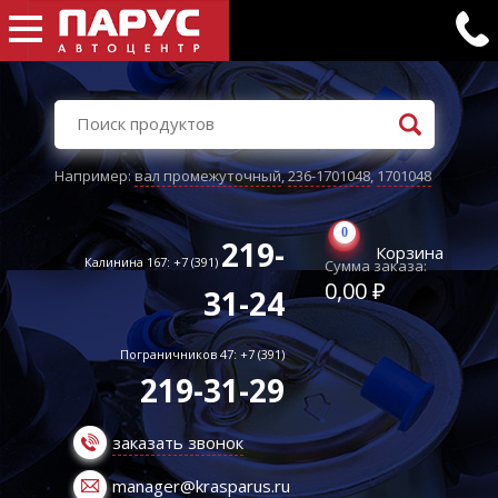
Например:
вал промежуточный
,
236-1701048
,
1701048
0
219-
Корзина
Калинина 167: +7 (391)
Сумма заказа:
0,00 ₽
31-24
Пограничников 47: +7 (391)
219-31-29
заказать звонок
manager@krasparus.ru