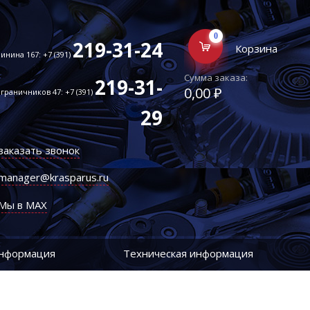
0
219-31-24
Корзина
инина 167: +7 (391)
Сумма заказа:
219-31-
0,00 ₽
граничников 47: +7 (391)
29
заказать звонок
manager@krasparus.ru
Мы в MAX
информация
Техническая информация