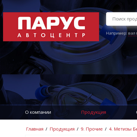
Например:
вал
О компании
Продукция
Главная
/
Продукция
/
9. Прочие
/
4. Метизы Б