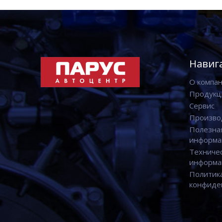
Навиг
О компа
Продукц
Сервис
Произво
Полезна
информа
Техниче
информа
Политик
конфиде