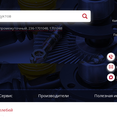
Кал
 промежуточный
,
236-1701048
,
1701048
По
Сервис
Производители
Полезная 
елебей