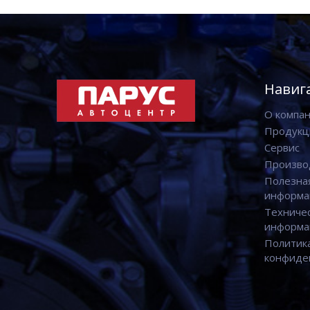
Навиг
О компа
Продукц
Сервис
Произво
Полезна
информа
Техниче
информа
Политик
конфиде