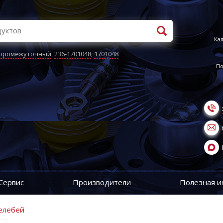
Кал
 промежуточный
,
236-1701048
,
1701048
По
Сервис
Производители
Полезная 
елебей