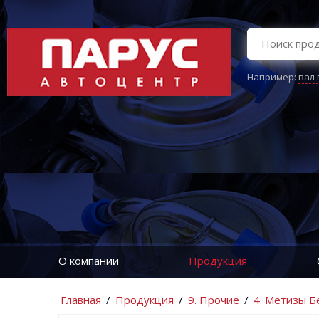
Например:
вал
О компании
Продукция
Главная
/
Продукция
/
9. Прочие
/
4. Метизы Б