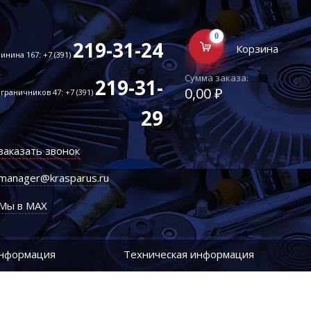
0
219-31-24
Корзина
инина 167: +7 (391)
Сумма заказа:
219-31-
0,00 ₽
граничников 47: +7 (391)
29
заказать звонок
manager@krasparus.ru
Мы в MAX
информация
Техническая информация