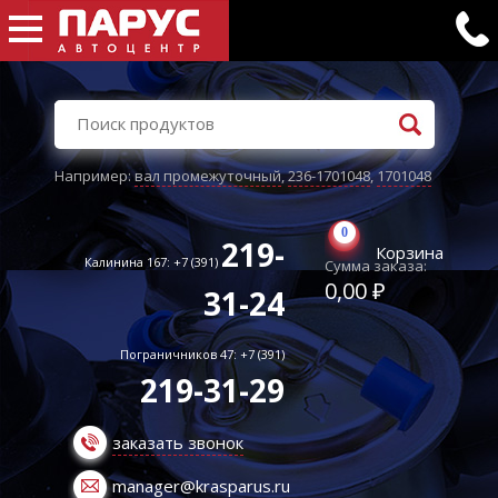
Например:
вал промежуточный
,
236-1701048
,
1701048
0
219-
Корзина
Калинина 167: +7 (391)
Сумма заказа:
0,00 ₽
31-24
Пограничников 47: +7 (391)
219-31-29
заказать звонок
manager@krasparus.ru