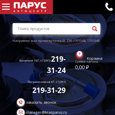
Например:
вал промежуточный
,
236-1701048
,
1701048
0
219-
Корзина
Калинина 167: +7 (391)
Сумма заказа:
0,00 ₽
31-24
Пограничников 47: +7 (391)
219-31-29
заказать звонок
manager@krasparus.ru