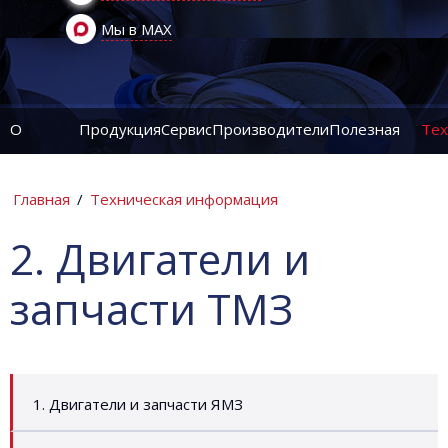
Мы в MAX
О
Продукция
Сервис
Производители
Полезная
Тех
компании
информация
ин
Главная
/
Техническая информация
2. Двигатели и
запчасти ТМЗ
1. Двигатели и запчасти ЯМЗ