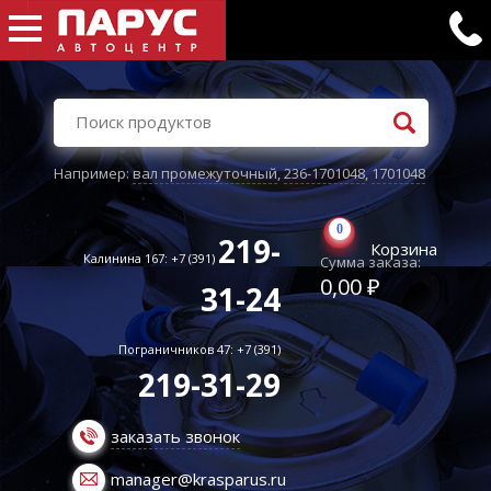
Например:
вал промежуточный
,
236-1701048
,
1701048
0
219-
Корзина
Калинина 167: +7 (391)
Сумма заказа:
0,00 ₽
31-24
Пограничников 47: +7 (391)
219-31-29
заказать звонок
manager@krasparus.ru