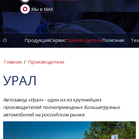
Мы в MAX
О
Продукция
Сервис
Производители
Полезная
Тех
компании
информация
ин
Главная
/
Производители
УРАЛ
Автозавод «Урал» - один из из крупнейших
производителей полноприводных большегрузных
автомобилей на российском рынке.