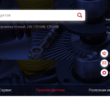
Кал
 промежуточный
,
236-1701048
,
1701048
По
Сервис
Производители
Полезная 