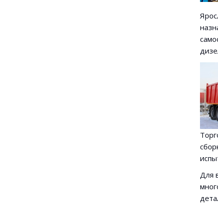
Ярос
назн
само
дизе
Торг
сбор
испы
Для 
мног
дета