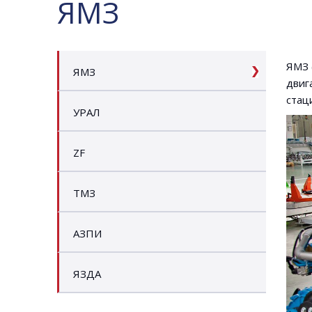
ЯМЗ
ЯМЗ 
ЯМЗ
двиг
стац
УРАЛ
ZF
ТМЗ
АЗПИ
ЯЗДА