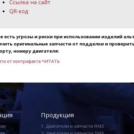
Ссылка на сайт
QR-код
е есть угрозы и риски при использовании изделий ал
чить оригинальные запчасти от подделки и проверить
орту, номеру двигателя:
та от контрафакта ЧИТАТЬ
ация
Продукция
нии
1. Двигатели и запчасти ЯМЗ
ия
2. Двигатели и запчасти ТМЗ