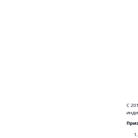
С 20
инди
Приз