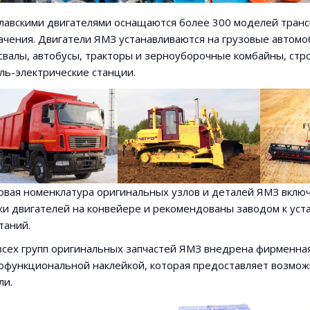
лавскими двигателями оснащаются более 300 моделей транс
ачения. Двигатели ЯМЗ устанавливаются на грузовые автомо
свалы, автобусы, тракторы и зерноуборочные комбайны, стр
ль-электрические станции.
овая номенклатура оригинальных узлов и деталей ЯМЗ включ
ки двигателей на конвейере и рекомендованы заводом к уст
таний.
всех групп оригинальных запчастей ЯМЗ внедрена фирменная
офункциональной наклейкой, которая предоставляет возмож
ли.