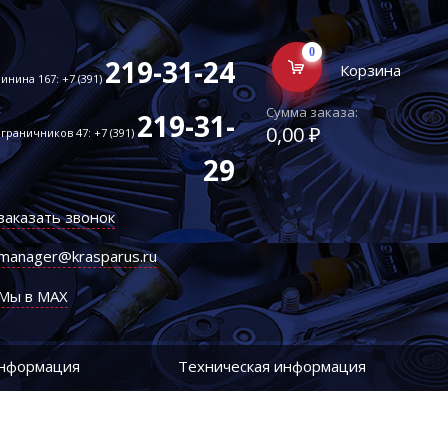
0
219-31-24
Корзина
инина 167: +7 (391)
Сумма заказа:
219-31-
0,00 ₽
граничников 47: +7 (391)
29
заказать звонок
manager@krasparus.ru
Мы в MAX
информация
Техническая информация