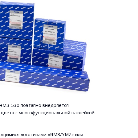
а ЯМЗ-530 поэтапно внедряется
 цвета с многофункциональной наклейкой.
ующимися логотипами «ЯМЗ/YMZ» или