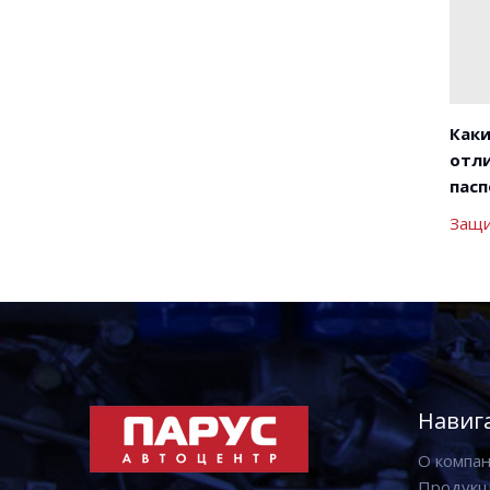
Каки
отли
пасп
Защи
Навиг
О компа
Продукц